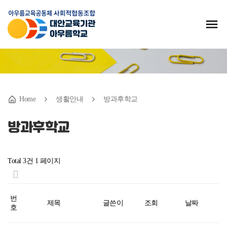
후원 신청하기
Home
생활안내
방과후학교
방과후학교
Total 3건
1 페이지
번
제목
글쓴이
조회
날짜
호