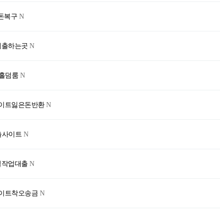
은돈복구
N
업대출하는곳
N
민홀덤룸
N
 사이트잃은돈반환
N
대출사이트
N
미필작업대출
N
 사이트착오송금
N