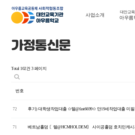
대안교육
사업소개
아우름
Home
생활안내
가정통신문
가정통신문
Total 102건
3 페이지
번호
72
후기) 대학생작업대출 ✩텔@fast6699✩ 만19세작업대출 
71
베트남홀덤 〘텔@HCMHOLDEM〙 사이공홀덤 호치민캐