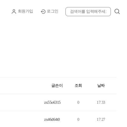
후원 신청하기
회원가입
로그인
글쓴이
조회
날짜
zx55o6315
0
17:33
zx46d64t0
0
17:27