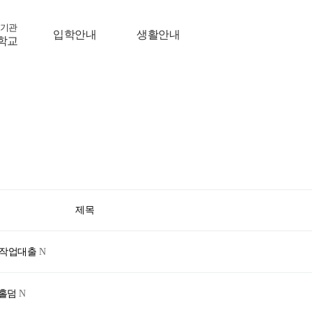
기관
입학안내
생활안내
학교
제목
미필작업대출
N
시홀덤
N