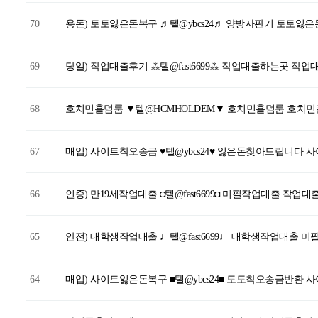
70
용돈) 토토잃은돈복구 ♬텔@ybcs24♬ 양방자판기 토토잃
69
당일) 작업대출후기 ⁂텔@fast6699⁂ 작업대출하는곳 작
68
호치민홀덤룸 ▼텔@HCMHOLDEM▼ 호치민홀덤룸 호치
67
매입) 사이트착오송금 ♥텔@ybcs24♥ 잃은돈찾아드립니다
66
인증) 만19세작업대출 ◘텔@fast6699◘ 미필작업대출 작업
65
안전) 대학생작업대출 ♩텔@fast6699♩ 대학생작업대출 
64
매입) 사이트잃은돈복구 ■텔@ybcs24■ 토토착오송금반환