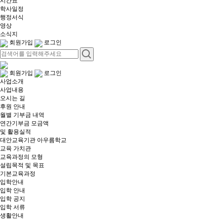
시간표
학사일정
행정서식
영상
소식지
회원가입
로그인
회원가입
로그인
사업소개
사업내용
오시는 길
후원 안내
월별 기부금 내역​
연간기부금 모금액
및 활용실적​
대안교육기관 아우름학교
교육 가치관
교육과정의 모형
설립목적 및 목표
기본교육과정
입학안내
입학 안내
입학 공지
입학 서류
생활안내