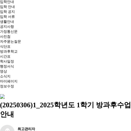
입학안내
입학 안내
입학 공지
입학 서류
생활안내
공지사항
가정통신문
사진첩
자주묻는질문
식단표
방과후학교
시간표
학사일정
행정서식
영상
소식지
마이페이지
정보수정
(20250306)1_2025학년도 1학기 방과후수업
안내
최고관리자