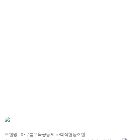
(서울시교육청에 등록된)대안교육기관 아우름학교
후원계좌 : 382-910020-61704
(하나은행, 아우름교육공동체
사회적협동조합)
조합명 : 아우름교육공동체 사회적협동조합