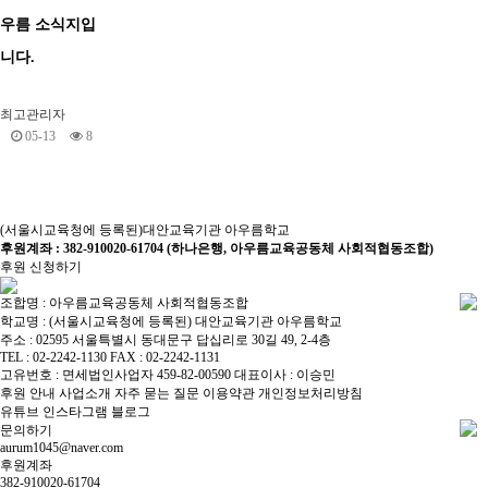
우름 소식지입
니다.
최고관리자
05-13
8
(서울시교육청에 등록된)대안교육기관 아우름학교
후원계좌 : 382-910020-61704 (하나은행, 아우름교육공동체 사회적협동조합)
후원 신청하기
조합명 : 아우름교육공동체 사회적협동조합
학교명 : (서울시교육청에 등록된) 대안교육기관 아우름학교
주소 : 02595 서울특별시 동대문구 답십리로 30길 49, 2-4층
TEL : 02-2242-1130 FAX : 02-2242-1131
고유번호 : 면세법인사업자 459-82-00590 대표이사 : 이승민
후원 안내
사업소개
자주 묻는 질문
이용약관
개인정보처리방침
유튜브
인스타그램
블로그
문의하기
aurum1045@naver.com
후원계좌
382-910020-61704