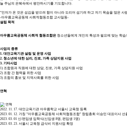
늘 주님의 은혜속에서 평안하시기를 기도합니다.
“인자가 온 것은 섬김을 받으려 함이 아니라
도리어 섬기려 하고 자기 목숨을 많은 사
-아우름교육공동체 사회적협동조합 교사일동-
설립 목적
아우름교육공동체 사회적 협동조합은
청소년들에게 개인의 특성과 필요에 맞는 학습
사업의 종류
1. 대안교육기관 설립 및 운영 사업
2. 청소년에 대한 심리, 진로, 가족 상담지원 사업
3. 기타사업
1) 조합원과 직원에 대한 상담, 진로, 가족 상담지원 사업
2) 조합 간 협력을 위한 사업
3) 조합의 홍보 및 지역사회를 위한 사업
연혁
연혁
2022. 11. 17. 대안교육기관 아우름학교 서울시 교육청 등록
2023. 01. 12. 가칭 “아우름교육공동체 사회적협동조합“ 창립총회 이승민 대표이사 선출
2023. 03. 01 신/편입생 입학식(신입생 8명, 편입생 1명)​
2023. 03. 23. 서울시 교육청 급식비 지원사업 확정​