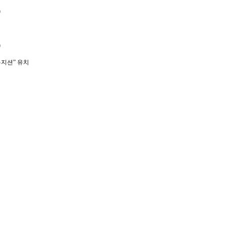
​
​
뮤지션” 유치​