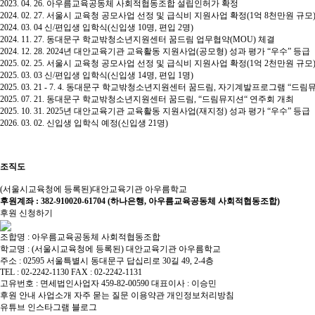
2023. 04. 26. 아우름교육공동체 사회적협동조합 설립인허가 확정​
2024. 02. 27. 서울시 교육청 공모사업 선정 및 급식비 지원사업 확정(1억 8천만원 규모)
2024. 03. 04 신/편입생 입학식(신입생 10명, 편입 2명)​
2024. 11. 27. 동대문구 학교밖청소년지원센터 꿈드림 업무협약(MOU) 체결​
2024. 12. 28. 2024년 대안교육기관 교육활동 지원사업(공모형) 성과 평가 “우수” 등급​
2025. 02. 25. 서울시 교육청 공모사업 선정 및 급식비 지원사업 확정(1억 2천만원 규모)
2025. 03. 03 신/편입생 입학식(신입생 14명, 편입 1명)​
2025. 03. 21 - 7. 4. 동대문구 학교밖청소년지원센터 꿈드림, 자기계발프로그램 “드림
2025. 07. 21. 동대문구 학교밖청소년지원센터 꿈드림, “드림뮤지션“ 연주회 개최​
2025. 10. 31. 2025년 대안교육기관 교육활동 지원사업(재지정) 성과 평가 “우수” 등급
2026. 03. 02. 신입생 입학식 예정(신입생 21명)​
조직도
(서울시교육청에 등록된)대안교육기관 아우름학교
후원계좌 : 382-910020-61704 (하나은행, 아우름교육공동체 사회적협동조합)
후원 신청하기
조합명 : 아우름교육공동체 사회적협동조합
학교명 : (서울시교육청에 등록된) 대안교육기관 아우름학교
주소 : 02595 서울특별시 동대문구 답십리로 30길 49, 2-4층
TEL : 02-2242-1130 FAX : 02-2242-1131
고유번호 : 면세법인사업자 459-82-00590 대표이사 : 이승민
후원 안내
사업소개
자주 묻는 질문
이용약관
개인정보처리방침
유튜브
인스타그램
블로그