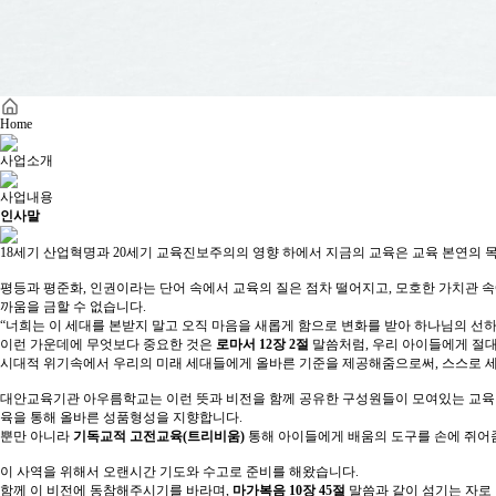
Home
사업소개
사업내용
인사말
18세기 산업혁명과 20세기 교육진보주의의 영향 하에서 지금의 교육은 교육 본연의
평등과 평준화, 인권이라는 단어 속에서 교육의 질은 점차 떨어지고, 모호한 가치관
까움을 금할 수 없습니다.
“너희는 이 세대를 본받지 말고 오직 마음을 새롭게 함으로 변화를 받아 하나님의 
이런 가운데에 무엇보다 중요한 것은
로마서 12장 2절
말씀처럼, 우리 아이들에게 절
시대적 위기속에서 우리의 미래 세대들에게 올바른 기준을 제공해줌으로써, 스스로 세상
대안교육기관 아우름학교는 이런 뜻과 비전을 함께 공유한 구성원들이 모여있는 교육
육을 통해 올바른 성품형성을 지향합니다.
뿐만 아니라
기독교적 고전교육(트리비움)
통해 아이들에게 배움의 도구를 손에 쥐어
이 사역을 위해서 오랜시간 기도와 수고로 준비를 해왔습니다.
함께 이 비전에 동참해주시기를 바라며,
마가복음 10장 45절
말씀과 같이 섬기는 자로 