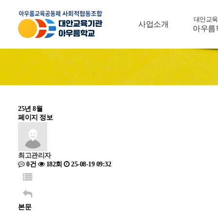
수
수
대안교육
사업소개
아우름
25년 8월
페이지 정보
최고관리자
0건
182회
25-08-19 09:32
본문