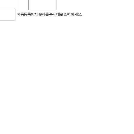
자동등록방지 숫자를 순서대로 입력하세요.
서울시교육청에 등록된)대안교육기관 아우름
20-61704 (하나은행, 아