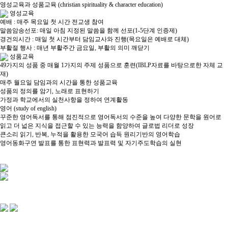
영성교육과 성품교육
(christian spirituality & character education)
영성교육
예배 : 매주 목요일 첫 시간 전교생 참여
말씀암송선포: 매일 아침 지정된 말씀을 함께 선포(1-5단계 인증제)​
경건의시간 : 매일 첫 시간부터 담임교사와 진행(목요일은 예배로 대체)
부활절 행사 : 매년 부활주간 금요일, 부활의 의미 깨닫기
성품교육
49가지의 성품 중 매월 1가지의 주제 성품으로 훈련(IBLP자료를 바탕으로한 자체 교
재)
매주 월요일 담임과의 시간을 통한 성품교육
성품의 정의를 암기, 노래로 표현하기
가정과 학교에서의 실천사항을 정하여 연계활동
영어
(study of english)
꾸준한 영어독서를 통해 점진적으로 영어독서의 수준을 높여 다양한 문학을 원어로
읽고 더 넓은 지식을 접근할 수 있는 능력을 함양하여 글로법 리더로 성장
큰소리 읽기, 반복, 누적을 활용한 모국어 습득 원리기반의 영어학습​
영어동화구연 발표를 통한 표현력과 발표력 및 자기주도학습의 실현