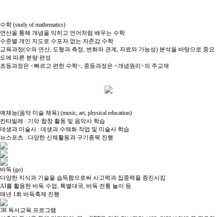
수학
(study of mathematics)
연산을 통해 개념을 익히고 언어처럼 배우는 수학​
수준별 개인 지도로 수포자 없는 자존감 수학​
교육과정(수와 연산, 도형과 측정, 변화와 관계, 자료와 가능성) 분석을 바탕으로 중요
도에 따른 분량 편성​
초등과정은 <빠르고 편한 수학>, 중등과정은 <개념원리>의 주교재 ​
예체능(음악 미술 체육)
(music, art, physical education)
칸타빌레 : 기악·합창 활동 및 음악사 학습
데생과 미술사 : 데생과 수채화 작업 및 미술사 학습
뉴스포츠 : 다양한 신체활동과 구기종목 진행
바둑
(go)
다양한 지식과 기술을 습득함으로써 사고력과 집중력을 증진시킴
AI를 활용한 바둑 수업, 특별대국, 바둑 전통 놀이 등
매년 1회 바둑축제 진행
3R 독서교육 프로그램