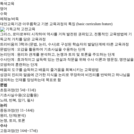
특색교육
영어
수학
예체능/바둑
대안교육기관 아우름학교 기본 교육과정의 특징​
(basic curriculum feature)
기독교적 고전교육
그리스, 로마로부터 시작하여 역사를 거쳐 발전된 권위있고, 전통적인 교육방법에 기
독교적 가치를 담은 교육과정
트리비움의 3학과 (문법, 논리, 수사)로 구성된 학습자의 발달단계에 따른 교육과정
문법단계 : 오감을 활용하여 기초사실을 수용하는 단계
논리단계 : 원리와 관계를 분석하고, 논쟁과 토의 및 토론을 주도하는 단계
수사단계 : 효과적이고 설득력 있는 연설과 작문을 위해 수사 이론과 명문장, 명연설을
모방하여 훈련하는 단계
배움의 도구를 습득하고 배움의 즐거움을 회복시키는 교육방법
성경의 진리와 말씀에 근거한 지식을 논리로 무장하여 비진리를 반박하고 하나님을
경외하는 인재를 양성하는데 목표로 함
문법
초등과정(만 5세~11세)
기초사실수용(오감활용)
노래, 반복, 암기, 필사
논리
중등과정(만 11~14세)
원리, 단계(분석)
논쟁, 토의, 토론
수사
고등과정(만 14세~17세)