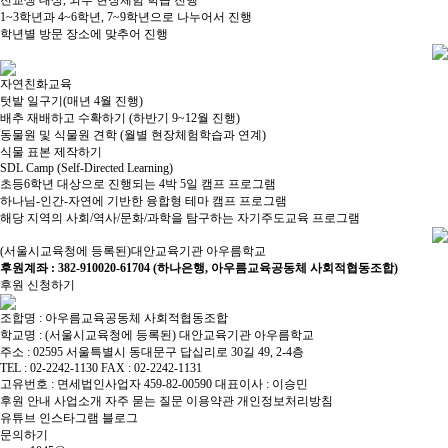
전교생 대상, 외부 현장체험 학습 진행
1~3학년과 4~6학년, 7~9학년으로 나누어서 진행
학년별 방문 장소에 맞추어 진행
자연친화교육
텃밭 일구기(매년 4월 진행)
배추 재배하고 수확하기 (하반기 9~12월 진행)
동물원 및 식물원 견학 (월별 현장체험학습과 연계)
식물 표본 제작하기
SDL Camp
(Self-Directed Learning)
​초등6학년 대상으로 진행되는 4박 5일 캠프 프로그램​
하나님-인간-자연에 기반한 융합형 테마 캠프 프로그램​
해당 지역의 사회/역사/문화/과학을 탐구하는 자기주도교육 프로그램​
(서울시교육청에 등록된)대안교육기관 아우름학교
후원계좌 : 382-910020-61704 (하나은행, 아우름교육공동체 사회적협동조합)
후원 신청하기
조합명 : 아우름교육공동체 사회적협동조합
학교명 : (서울시교육청에 등록된) 대안교육기관 아우름학교
주소 : 02595 서울특별시 동대문구 답십리로 30길 49, 2-4층
TEL : 02-2242-1130 FAX : 02-2242-1131
고유번호 : 면세법인사업자 459-82-00590 대표이사 : 이승민
후원 안내
사업소개
자주 묻는 질문
이용약관
개인정보처리방침
유튜브
인스타그램
블로그
문의하기