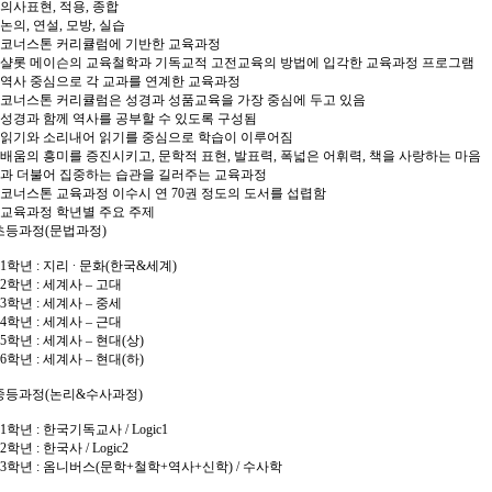
의사표현, 적용, 종합
논의, 연설, 모방, 실습
코너스톤 커리큘럼에 기반한 교육과정​
샬롯 메이슨의 교육철학과 기독교적 고전교육의 방법에 입각한 교육과정 프로그램
역사 중심으로 각 교과를 연계한 교육과정​
코너스톤 커리큘럼은 성경과 성품교육을 가장 중심에 두고 있음
성경과 함께 역사를 공부할 수 있도록 구성됨
읽기와 소리내어 읽기를 중심으로 학습이 이루어짐
배움의 흥미를 증진시키고, 문학적 표현, 발표력, 폭넓은 어휘력, 책을 사랑하는 마음
과 더불어 집중하는 습관을 길러주는 교육과정
코너스톤 교육과정 이수시 연 70권 정도의 도서를 섭렵함
교육과정 학년별 주요 주제
 초등과정(문법과정)
1학년 : 지리 ∙ 문화(한국&세계)​
2학년 : 세계사 – 고대​
3학년 : 세계사 – 중세​
4학년 : 세계사 – 근대​
5학년 : 세계사 – 현대(상)​
6학년 : 세계사 – 현대(하)​
 중등과정(논리&수사과정)​
1학년 : 한국기독교사 / Logic1​
2학년 : 한국사 / Logic2​
3학년 : 옴니버스(문학+철학+역사+신학) / 수사학​